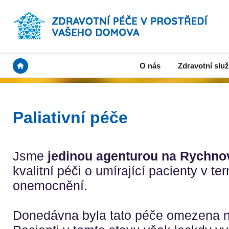
O nás
Zdravotní slu
Paliativní péče
Jsme
jedinou agenturou na Rychno
kvalitní péči o umírající pacienty v te
onemocnění.
Donedávna byla tato péče omezena n