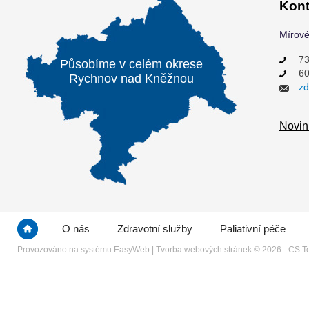
Kont
Mírové
73
Působíme v celém okrese
60
Rychnov nad Kněžnou
zd
Novin
O nás
Zdravotní služby
Paliativní péče
Provozováno na systému
EasyWeb
|
Tvorba webových stránek
© 2026 - CS Te