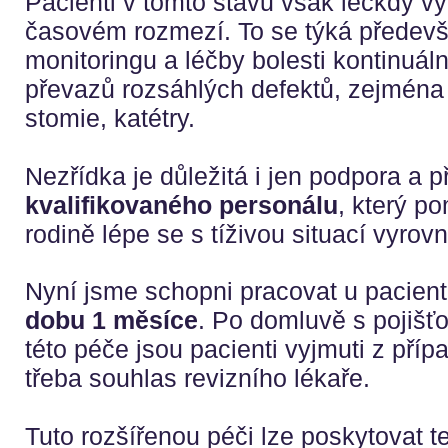
Pacienti v tomto stavu však leckdy vy
časovém rozmezí. To se týká předevší
monitoringu a léčby bolesti kontinuá
převazů rozsáhlých defektů, zejména 
stomie, katétry.
Nezřídka je důležitá i jen podpora a p
kvalifikovaného personálu
, který p
rodině lépe se s tíživou situací vyrovn
Nyní jsme schopni pracovat u pacien
dobu 1 měsíce
. Po domluvě s pojišť
této péče jsou pacienti vyjmuti z příp
třeba souhlas revizního lékaře.
Tuto rozšířenou péči lze poskytovat