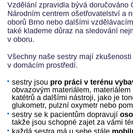
Vzdělání zpravidla bývá doručováno 
Národním centrem ošetřovatelství a 
oborů Brno nebo dalšími vzdělávacími
také klademe důraz na sledování nej
v oboru.
Všechny naše sestry mají zkušenosti 
v domácím prostředí.
sestry jsou
pro práci v terénu vyb
obvazovým materiálem, materiálem
katétrů a dalšími nástroji, jako je t
glukometr, pulzní oxymetr nebo pom
sestry se k pacientům dopravují
oso
takže jsou schopné zajet za vámi t
každá sestra má u sebe stále
mobiln