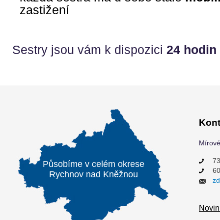
zastižení
Sestry jsou vám k dispozici
24 hodin 
Kont
Mírové
73
Působíme v celém okrese
60
Rychnov nad Kněžnou
zd
Novin