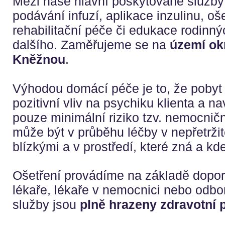
Mezi naše hlavní poskytované služby p
podávání infuzí, aplikace inzulinu, oše
rehabilitační péče či edukace rodinn
dalšího. Zaměřujeme se na
území ok
Kněžnou
.
Výhodou domácí péče je to, že pobyt
pozitivní vliv na psychiku klienta a na
pouze minimální riziko tzv. nemocničn
může být v průběhu léčby v nepřetrži
blízkými a v prostředí, které zná a kde
Ošetření provádíme na základě dopor
lékaře, lékaře v nemocnici nebo odbo
služby jsou
plně hrazeny zdravotní 